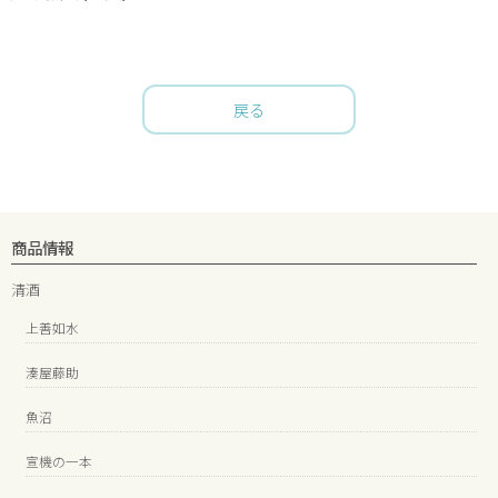
戻る
商品情報
清酒
上善如水
湊屋藤助
魚沼
宣機の一本