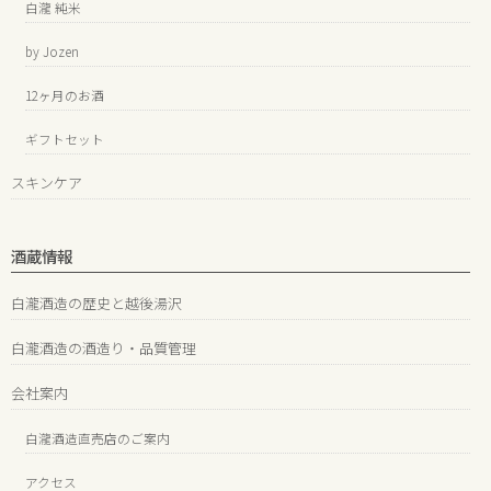
白瀧 純米
by Jozen
12ヶ月のお酒
ギフトセット
スキンケア
酒蔵情報
白瀧酒造の歴史と越後湯沢
白瀧酒造の酒造り・品質管理
会社案内
白瀧酒造直売店のご案内
アクセス