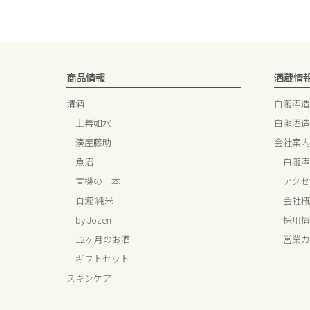
商品情報
酒蔵情
清酒
白瀧酒造
上善如水
白瀧酒造
湊屋藤助
会社案内
魚沼
白瀧酒
宣機の一本
アクセ
白瀧 純米
会社概
by Jozen
採用情
12ヶ月のお酒
営業カ
ギフトセット
スキンケア