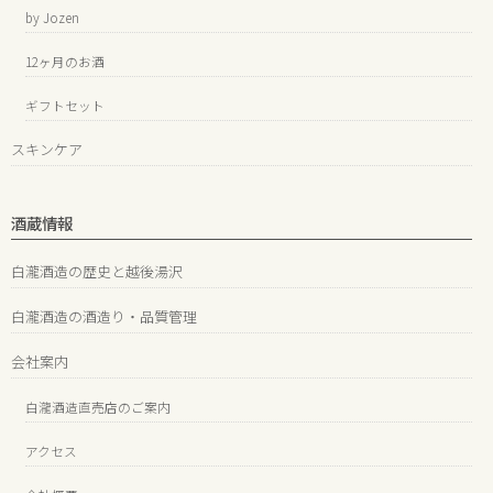
by Jozen
12ヶ月のお酒
ギフトセット
スキンケア
酒蔵情報
白瀧酒造の歴史と越後湯沢
白瀧酒造の酒造り・品質管理
会社案内
白瀧酒造直売店のご案内
アクセス