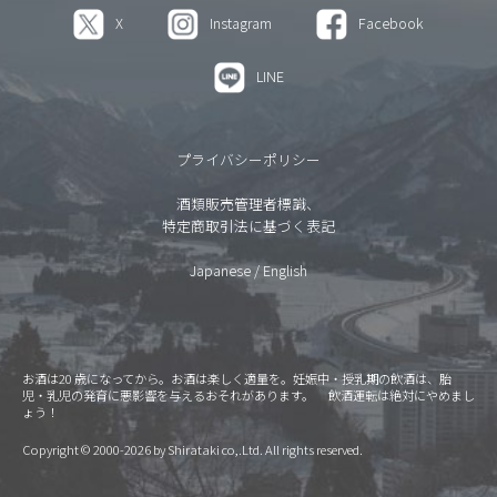
X
Instagram
Facebook
LINE
プライバシーポリシー
酒類販売管理者標識、
特定商取引法に基づく表記
Japanese
/
English
お酒は20 歳になってから。お酒は楽しく適量を。妊娠中・授乳期の飲酒は、胎
児・乳児の発育に悪影響を与えるおそれがあります。 飲酒運転は絶対にやめまし
ょう！
Copyright © 2000-2026 by Shirataki co,.Ltd. All rights reserved.