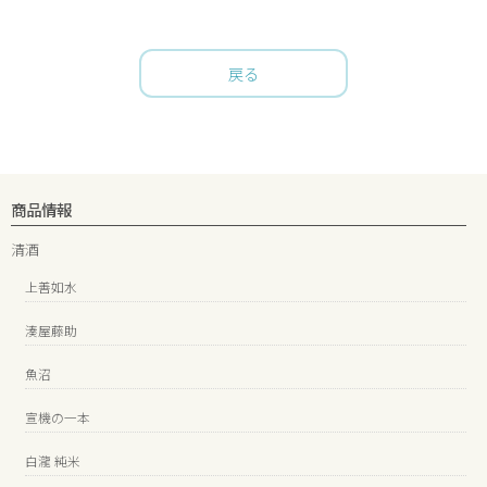
戻る
商品情報
清酒
上善如水
湊屋藤助
魚沼
宣機の一本
白瀧 純米