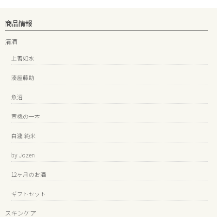
商品情報
清酒
上善如水
湊屋藤助
魚沼
宣機の一本
白瀧 純米
by Jozen
12ヶ月のお酒
ギフトセット
スキンケア