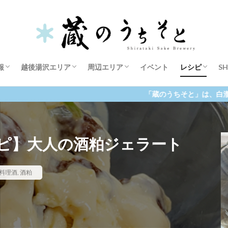
食べる・飲む（越後湯沢）
体験する（越後湯沢）
お土産（越後湯沢）
食べる・飲む
体験する
お土産
料理酒
酒粕
上善如水
ロック酒 by J
ock
じょうぜんみずのごとし
アレンジ
アレンジレシピ
イベ
カクテル
くらんしょ
ショールーム
トレッキング
料理酒
レシピ
ロック酒
ワイン酵母仕込み
上善如水
体験する
酒蔵
報
越後湯沢エリア
周辺エリア
イベント
レシピ
SH
検索
食べる・飲む（越後湯沢）
体験する（越後湯沢）
お土産（越後湯沢）
食べる・飲む
体験する
お土産
料理酒
酒粕
上善如水
ロック酒 by J
「蔵のうちそと」は、白瀧酒造について（内）と、越後
シピ】大人の酒粕ジェラート
料理酒
,
酒粕