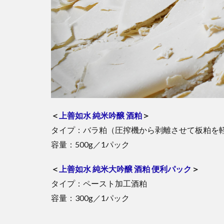
＜
上善如水 純米吟醸 酒粕
＞
タイプ：バラ粕（圧搾機から剥離させて板粕を
容量：500g／1パック
＜
上善如水 純米大吟醸 酒粕 便利パック
＞
タイプ：ペースト加工酒粕
容量：300g／1パック