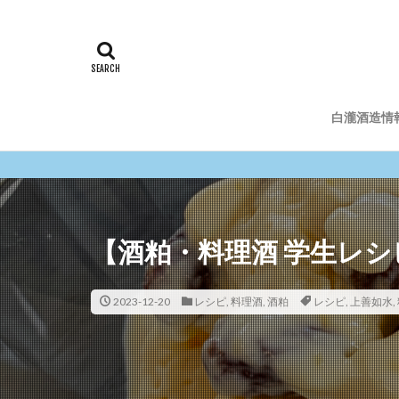
商品情報
その他
新商品
fujir
オンライン講座
フジロック
料理酒
駅の
白瀧酒造情
商品情報
その他
【酒粕・料理酒 学生レ
2023-12-20
レシピ
,
料理酒
,
酒粕
レシピ
,
上善如水
,