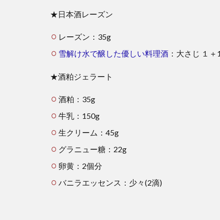
★日本酒レーズン
レーズン：35g
雪解け水で醸した優しい料理酒
：大さじ １＋1
★酒粕ジェラート
酒粕：35g
牛乳：150g
生クリーム：45g
グラニュー糖：22g
卵黄：2個分
バニラエッセンス：少々(2滴)