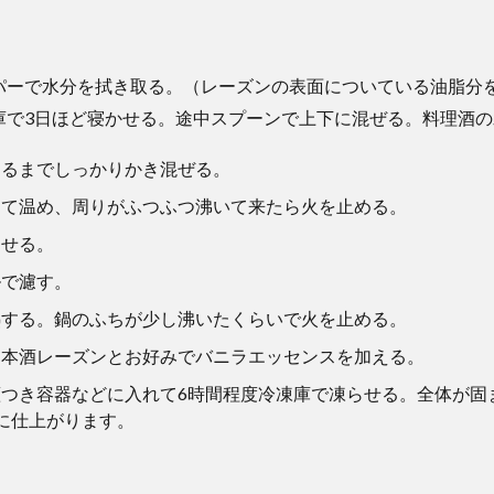
パーで水分を拭き取る。（レーズンの表面についている油脂分
庫で3日ほど寝かせる。途中スプーンで上下に混ぜる。料理酒の
なるまでしっかりかき混ぜる。
えて温め、周りがふつふつ沸いて来たら火を止める。
わせる。
ルで濾す。
熱する。鍋のふちが少し沸いたくらいで火を止める。
日本酒レーズンとお好みでバニラエッセンスを加える。
つき容器などに入れて6時間程度冷凍庫で凍らせる。全体が固
に仕上がります。