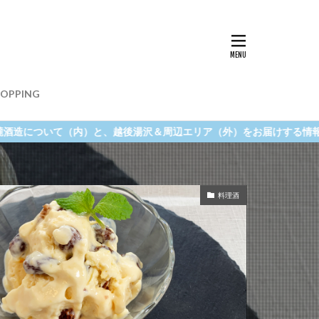
ozen 純米
ント
おらっぽ
レシピ
体験ツアー
売店
OPPING
ozen 純米
湯沢＆周辺エリア（外）をお届けする情報サイトです。
料理酒