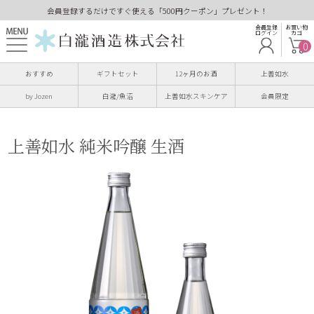
会員登録するだけですぐ使える「500円クーポン」プレゼント！
会員登録
お買い物
ログイン
カゴ
0
おすすめ
ギフトセット
12ヶ月のお酒
上善如水
by Jozen
白瀧/魚沼
上善如水スキンケア
会員限定
上善如水 純米吟醸 生酒