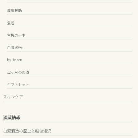
湊屋藤助
魚沼
宣機の一本
白瀧 純米
by Jozen
12ヶ月のお酒
ギフトセット
スキンケア
酒蔵情報
白瀧酒造の歴史と越後湯沢