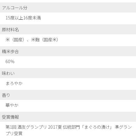
アルコール分
15度以上16度未満
原材料名
米（国産）、米麹（国産米）
精米歩合
60％
味わい
まろやか
香り
華やか
受賞情報
第1回 酒友グランプリ 2017夏 伝統部門「まぐろの漬け」 準グラン
プリ受賞