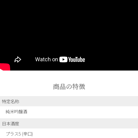
商品の特徴
特定名称
純米吟醸酒
日本酒度
プラス5 (辛口)