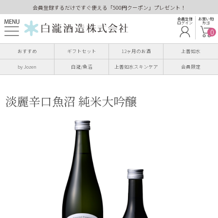
会員登録するだけですぐ使える「500円クーポン」プレゼント！
会員登録
お買い物
ログイン
カゴ
0
おすすめ
ギフトセット
12ヶ月のお酒
上善如水
by Jozen
白瀧/魚沼
上善如水スキンケア
会員限定
淡麗辛口魚沼 純米大吟醸