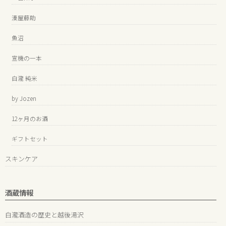
湊屋藤助
魚沼
宣機の一本
白瀧 純米
by Jozen
12ヶ月のお酒
ギフトセット
スキンケア
酒蔵情報
白瀧酒造の歴史と越後湯沢