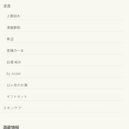
清酒
上善如水
湊屋藤助
魚沼
宣機の一本
白瀧 純米
by Jozen
12ヶ月のお酒
ギフトセット
スキンケア
酒蔵情報