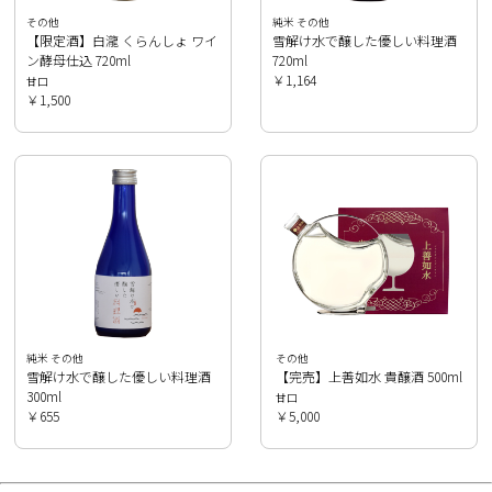
その他
純米 その他
【限定酒】白瀧 くらんしょ ワイ
雪解け水で醸した優しい料理酒
ン酵母仕込 720ml
720ml
￥1,164
甘口
￥1,500
純米 その他
その他
雪解け水で醸した優しい料理酒
【完売】上善如水 貴醸酒 500ml
300ml
甘口
￥655
￥5,000