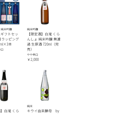
 純米吟醸
純米吟醸
水ギフトセッ
【限定酒】白瀧 くら
日ラッピング
んしょ 純米吟醸 無濾
0ml×3本
過 生原酒 720ml（完
売）
辛口
やや辛口
￥2,000
純米
】白瀧 くら
キウイ由来酵母 by