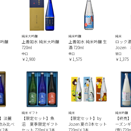
純米大吟醸
純米吟醸
純米
米吟醸
上善如水 純米大吟醸
上善如水 純米吟醸 生
ロック酒
720ml
酒 720ml
Jozen 
中口
辛口
甘口
￥2,900
￥1,575
￥1,375
純米 ギフト
純米
純米吟醸
】淡麗
【限定セット】魚
【限定セット】by
【終売
種飲み比べ
沼 夏季限定ギフト
Jozen 夏の3本セット
ーズン
l×2本
セット 720ml×3本
720ml×3本
(雪) 72