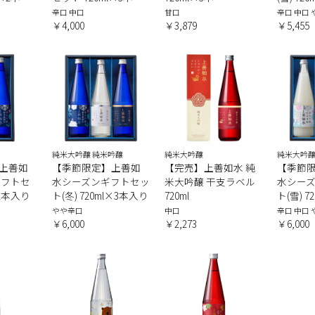
辛口 中口
甘口
辛口 中口
￥4,000
￥3,879
￥5,455
純米大吟醸 純米吟醸
純米大吟醸
純米大吟醸
上善如
【季節限定】上善如
【完売】上善如水 純
【季節
ギフトセ
水シーズンギフトセッ
米大吟醸 干支ラベル
水シー
×2本入り
ト(冬) 720ml×3本入り
720ml
ト(雪) 
やや辛口
中口
辛口 中口
￥6,000
￥2,273
￥6,000