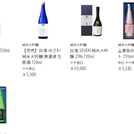
純米大吟醸
純米大吟醸
純米大吟醸
20ml
【完売】白瀧 ゆざわ
白瀧 SEVEN 純米大吟
上善如
純米大吟醸 無濾過 生
醸 25% 720ml
ト 720
原酒 720ml
やや甘口
中口 やや
￥10,000
￥5,182
やや辛口
￥3,500