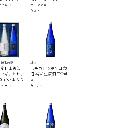
 やや辛口
中口 やや辛口
￥3,800
 純米吟醸
純米
限定】上善如
【完売】淡麗辛口 魚
ズンギフトセッ
沼 純米 生原酒 720ml
720ml×3本入り
辛口
￥1,320
 やや辛口