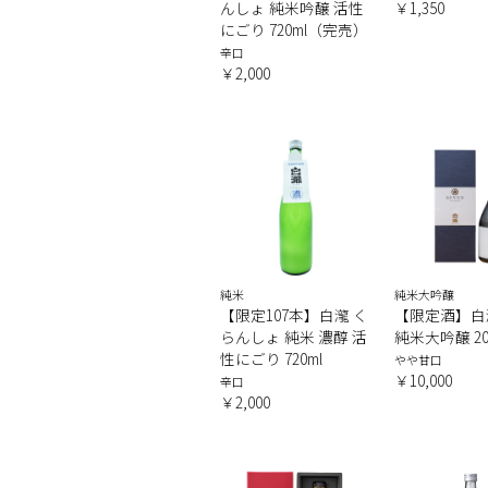
んしょ 純米吟醸 活性
￥1,350
にごり 720ml（完売）
辛口
￥2,000
純米
純米大吟醸
【限定107本】白瀧 く
【限定酒】白瀧 
らんしょ 純米 濃醇 活
純米大吟醸 202
性にごり 720ml
やや甘口
￥10,000
辛口
￥2,000