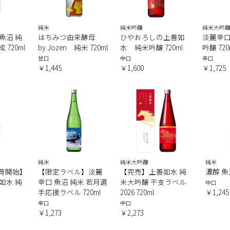
純米
純米吟醸
純米大吟
魚沼 純
はちみつ由来酵母
ひやおろしの上善如
淡麗辛口
 720ml
by Jozen 純米 720ml
水 純米吟醸 720ml
吟醸 720
甘口
中口
辛口
￥1,445
￥1,600
￥1,725
純米
純米大吟醸
純米
出荷開始】
【限定ラベル】淡麗
【完売】上善如水 純
濃醇 魚沼
如水 純
辛口 魚沼 純米 若月選
米大吟醸 干支ラベル
中口
手応援ラベル 720ml
2026 720ml
￥1,245
辛口
中口
￥1,273
￥2,273