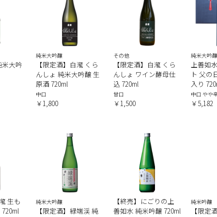
純米大吟醸
その他
純米大吟醸
純米大吟
【限定酒】白瀧 くら
【限定酒】白瀧 くら
上善如
んしょ 純米大吟醸 生
んしょ ワイン酵母仕
ト 父の
原酒 720ml
込 720ml
入り 72
中口
甘口
中口 やや
￥1,800
￥1,500
￥5,182
瀧 生も
【終売】にごりの上
純米大吟醸
純米吟醸
720ml
【限定酒】緑端渓 純
善如水 純米吟醸 720ml
【限定酒