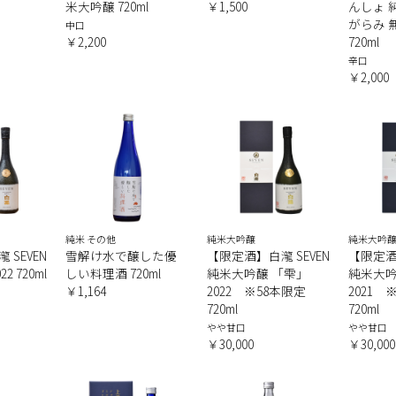
米大吟醸 720ml
￥1,500
んしょ 
がらみ 
中口
￥2,200
720ml
辛口
￥2,000
純米 その他
純米大吟醸
純米大吟醸
SEVEN
雪解け水で醸した優
【限定酒】白瀧 SEVEN
【限定酒】
2 720ml
しい料理酒 720ml
純米大吟醸 「雫」
純米大
￥1,164
2022 ※58本限定
2021 
720ml
720ml
やや甘口
やや甘口
￥30,000
￥30,000