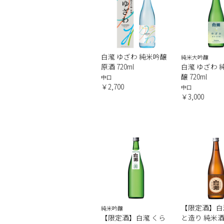
白瀧 ゆざわ 純米吟醸
純米大吟醸
原酒 720ml
白瀧 ゆざわ 
醸 720ml
中口
￥2,700
中口
￥3,000
【限定酒】白
純米吟醸
【限定酒】白瀧 くら
と造り 純米酒 