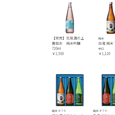
【完売】花見酒の上
純米
善如水 純米吟醸
白瀧 純米 7
720ml
中口
￥1,550
￥1,120
純米 ギフト
純米 ギフト