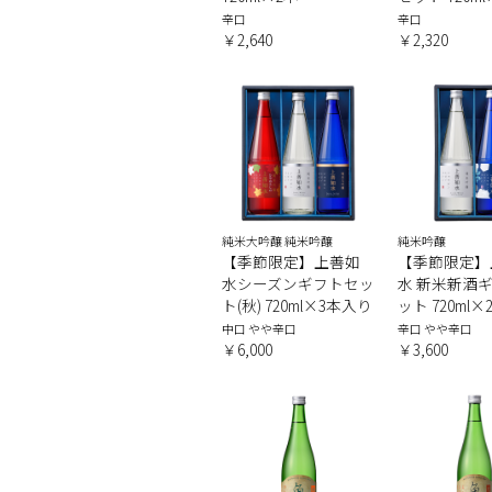
辛口
辛口
￥2,640
￥2,320
純米大吟醸 純米吟醸
純米吟醸
【季節限定】上善如
【季節限定】
水シーズンギフトセッ
水 新米新酒
ト(秋) 720ml×3本入り
ット 720ml
中口 やや辛口
辛口 やや辛口
￥6,000
￥3,600