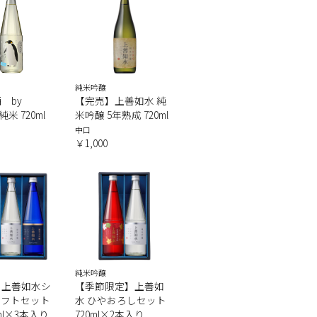
純米吟醸
 by
【完売】上善如水 純
純米 720ml
米吟醸 5年熟成 720ml
中口
￥1,000
純米吟醸
】上善如水シ
【季節限定】上善如
ギフトセット
水 ひやおろしセット
0ml×3本入り
720ml×2本入り