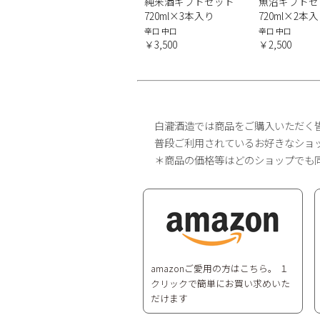
純米酒ギフトセット
魚沼ギフトセ
720ml×3本入り
720ml×2本
辛口 中口
辛口 中口
￥3,500
￥2,500
白瀧酒造では商品をご購入いただく
普段ご利用されているお好きなショ
＊商品の価格等はどのショップでも
amazonご愛用の方はこちら。 １
クリックで簡単にお買い求めいた
だけます