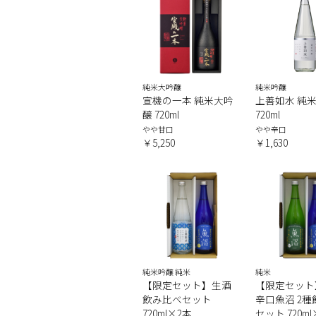
純米大吟醸
純米吟醸
宣機の一本 純米大吟
上善如水 純
醸 720ml
720ml
やや甘口
やや辛口
￥5,250
￥1,630
純米吟醸 純米
純米
【限定セット】生酒
【限定セット
飲み比べセット
辛口魚沼 2
720ml×2本
セット 720m