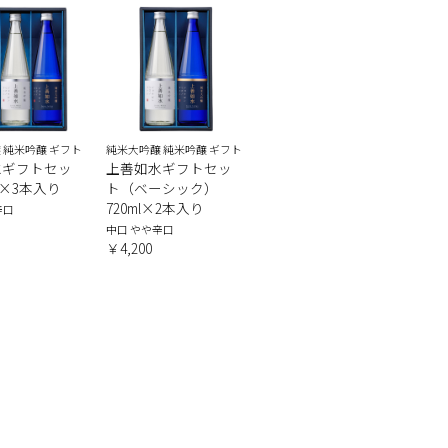
 純米吟醸 ギフト
純米大吟醸 純米吟醸 ギフト
水ギフトセッ
上善如水ギフトセッ
ml×3本入り
ト（ベーシック）
720ml×2本入り
辛口
中口 やや辛口
￥4,200