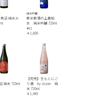
醸
純米吟醸
魚沼 純米大
新米新酒の上善如
ml
水 純米吟醸 720ml
辛口
￥1,600
【完売】生もとにご
 純米 720ml
り酒 by Jozen 純
米 720ml
￥1,445