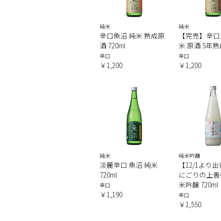
純米
純米
辛口魚沼 純米 熟成原
【完売】辛口
酒 720ml
米 原酒 5年熟成
辛口
辛口
￥1,200
￥1,200
純米
純米吟醸
淡麗辛口 魚沼 純米
【12/1より
720ml
にごりの上善
米吟醸 720ml
辛口
￥1,190
辛口
￥1,550