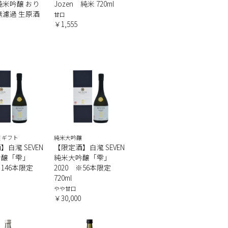
純米吟醸 おり
Jozen 純米 720ml
無濾過 生原酒
甘口
￥1,555
 ギフト
純米大吟醸
白瀧 SEVEN
【限定酒】白瀧 SEVEN
吟醸「雫」
純米大吟醸「雫」
※146本限定
2020 ※56本限定
720ml
やや甘口
￥30,000