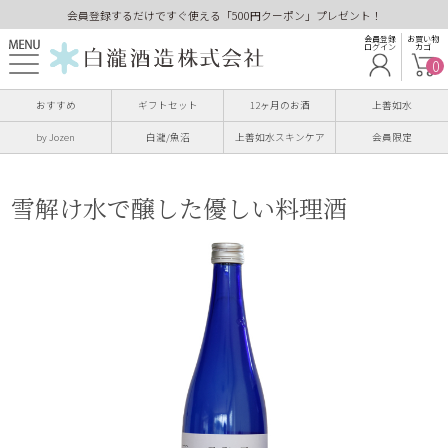
会員登録するだけですぐ使える「500円クーポン」プレゼント！
会員登録
お買い物
ログイン
カゴ
0
おすすめ
ギフトセット
12ヶ月のお酒
上善如水
by Jozen
白瀧/魚沼
上善如水スキンケア
会員限定
雪解け水で醸した優しい料理酒