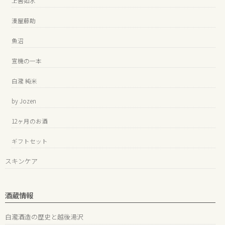
上善如水
湊屋藤助
魚沼
宣機の一本
白瀧 純米
by Jozen
12ヶ月のお酒
ギフトセット
スキンケア
酒蔵情報
白瀧酒造の歴史と越後湯沢