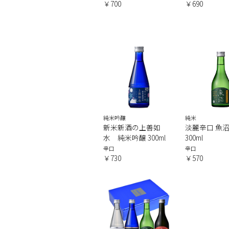
￥700
￥690
純米吟醸
純米
新米新酒の上善如
淡麗辛口 魚沼
水 純米吟醸 300ml
300ml
辛口
辛口
￥730
￥570