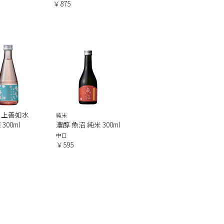
￥875
の上善如水
純米
300ml
濃醇 魚沼 純米 300ml
中口
￥595