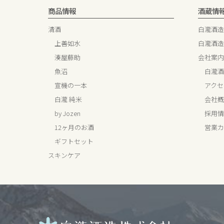
商品情報
酒蔵情
清酒
白瀧酒造
上善如水
白瀧酒造
湊屋藤助
会社案内
魚沼
白瀧酒
宣機の一本
アクセ
白瀧 純米
会社概
by Jozen
採用情
12ヶ月のお酒
営業カ
ギフトセット
スキンケア