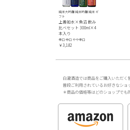
純米大吟醸 純米吟醸 純米 ギ
フト
上善如水×魚沼 飲み
比べセット 300ml×4
本入り
辛口 中口 やや辛口
￥3,182
白瀧酒造では商品をご購入いただく
普段ご利用されているお好きなショ
＊商品の価格等はどのショップでも