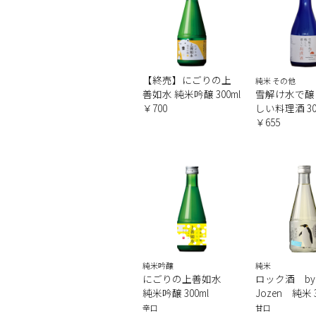
【終売】にごりの上
純米 その他
善如水 純米吟醸 300ml
雪解け水で醸
￥700
しい料理酒 30
￥655
純米吟醸
純米
にごりの上善如水
ロック酒 by
純米吟醸 300ml
Jozen 純米 3
辛口
甘口