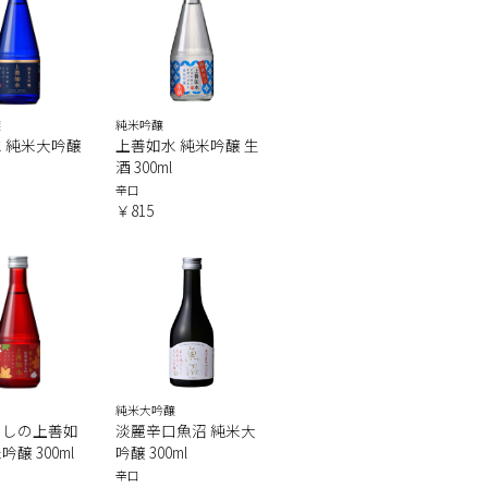
醸
純米吟醸
 純米大吟醸
上善如水 純米吟醸 生
酒 300ml
辛口
￥815
純米大吟醸
ろしの上善如
淡麗辛口魚沼 純米大
醸 300ml
吟醸 300ml
辛口