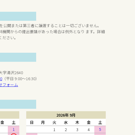
 を公開または第三者に譲渡することは一切ございません。
共機関からの提出要請があった場合は例外となり ます。詳細
ください。
大字湯沢2640
20
（平日 9:00～16:30）
せフォーム
2026年 9月
金
土
日
月
火
水
木
金
土
1
5
1
2
3
4