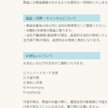
商品には商品価格が分かるような資料は一切同封いたしませ
返品・交換・キャンセルについて
・商品到着後14日以内に当社お客様窓口へご連絡ください。
・未開封/未使用の商品に限ります。
・当社不備(破損/遅延等)の場合、返送料は当社が負担いたし
注文誤り等)の場合、返送料はお客様ご負担になります。
お支払いについて
お支払いは以下の方法がご選択いだけます。
1) クレジットカード決済
2) 代金引換
3) 後払い決済
4) Amazon pay
5) Apple pay
代金引換は、商品のお届け時に、運送会社の配達員に代金を
け先が支払うことになるため、贈り物には適しません。