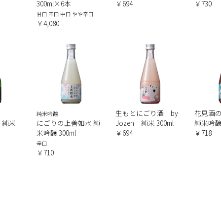
300ml×6本
￥694
￥730
甘口 辛口 中口 やや辛口
￥4,080
生もとにごり酒 by
花見酒
純米吟醸
 純米
にごりの上善如水 純
Jozen 純米 300ml
純米吟醸 
米吟醸 300ml
￥694
￥718
辛口
￥710