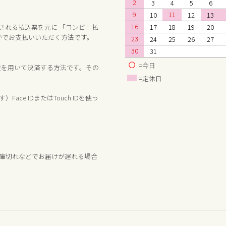
2
3
4
5
6
9
11
10
12
13
16
17
18
19
20
送される払込票を元に 「コンビニ払
ずれかでお支払いいただく方法です。
23
24
25
26
27
30
31
=今日
手段を用いて決済する方法です。その
=定休日
す）Face IDまたはTouch IDを使っ
庫切れなどでお届けが遅れる場合