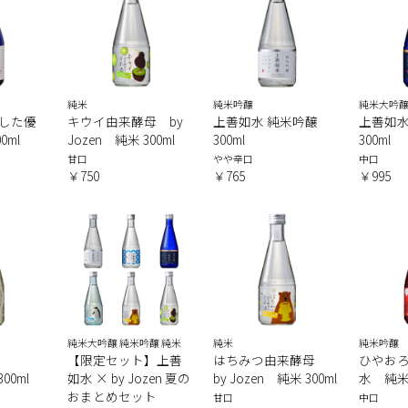
純米
純米吟醸
純米大吟
した優
キウイ由来酵母 by
上善如水 純米吟醸
上善如水
0ml
Jozen 純米 300ml
300ml
300ml
甘口
やや辛口
中口
￥750
￥765
￥995
純米大吟醸 純米吟醸 純米
純米
純米吟醸
【限定セット】上善
はちみつ由来酵母
ひやお
00ml
如水 × by Jozen 夏の
by Jozen 純米 300ml
水 純米吟
おまとめセット
甘口
中口