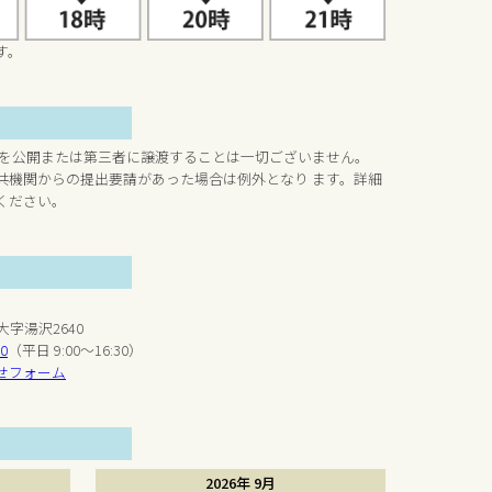
す。
 を公開または第三者に譲渡することは一切ございません。
共機関からの提出要請があった場合は例外となり ます。詳細
ください。
大字湯沢2640
20
（平日 9:00～16:30）
せフォーム
2026年 9月