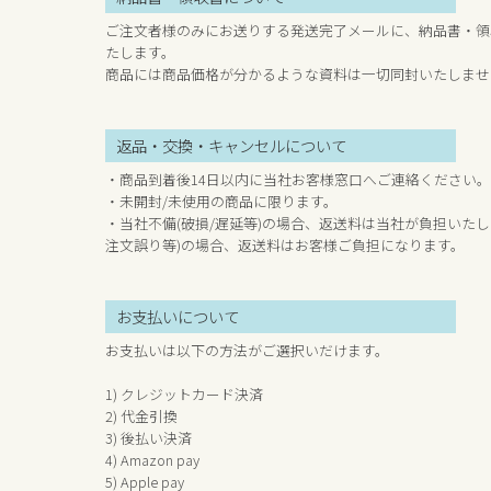
ご注文者様のみにお送りする発送完了メールに、納品書・領
たします。
商品には商品価格が分かるような資料は一切同封いたしませ
返品・交換・キャンセルについて
・商品到着後14日以内に当社お客様窓口へご連絡ください。
・未開封/未使用の商品に限ります。
・当社不備(破損/遅延等)の場合、返送料は当社が負担いたし
注文誤り等)の場合、返送料はお客様ご負担になります。
お支払いについて
お支払いは以下の方法がご選択いだけます。
1) クレジットカード決済
2) 代金引換
3) 後払い決済
4) Amazon pay
5) Apple pay