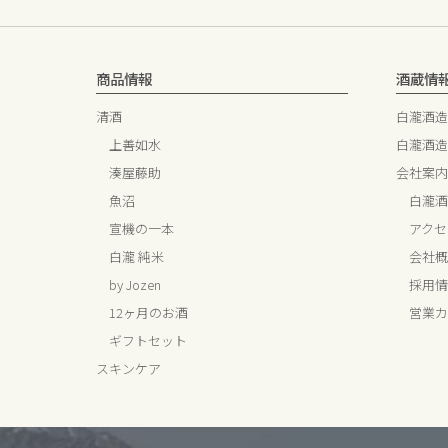
商品情報
酒蔵情
清酒
白瀧酒造
上善如水
白瀧酒造
湊屋藤助
会社案内
魚沼
白瀧酒
宣機の一本
アクセ
白瀧 純米
会社概
by Jozen
採用情
12ヶ月のお酒
営業カ
ギフトセット
スキンケア