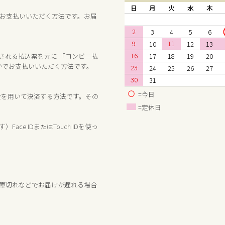
日
月
火
水
木
お支払いいただく方法です。お届
2
3
4
5
6
9
11
10
12
13
16
17
18
19
20
送される払込票を元に 「コンビニ払
ずれかでお支払いいただく方法です。
23
24
25
26
27
30
31
=今日
手段を用いて決済する方法です。その
=定休日
す）Face IDまたはTouch IDを使っ
庫切れなどでお届けが遅れる場合