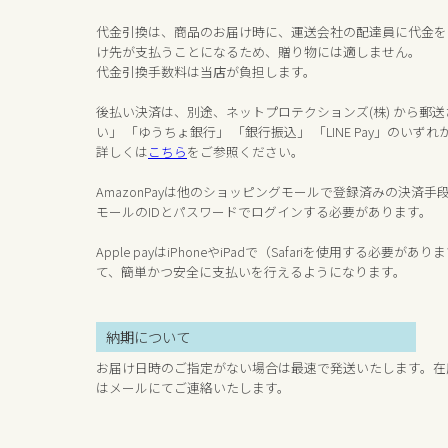
代金引換は、商品のお届け時に、運送会社の配達員に代金を
け先が支払うことになるため、贈り物には適しません。
代金引換手数料は当店が負担します。
後払い決済は、別途、ネットプロテクションズ(株) から郵
い」 「ゆうちょ銀行」 「銀行振込」 「LINE Pay」のい
詳しくは
こちら
をご参照ください。
AmazonPayは他のショッピングモールで登録済みの決済
モールのIDとパスワードでログインする必要があります。
Apple payはiPhoneやiPadで（Safariを使用する必要がありま
て、簡単かつ安全に支払いを行えるようになります。
納期について
お届け日時のご指定がない場合は最速で発送いたします。在
はメールにてご連絡いたします。