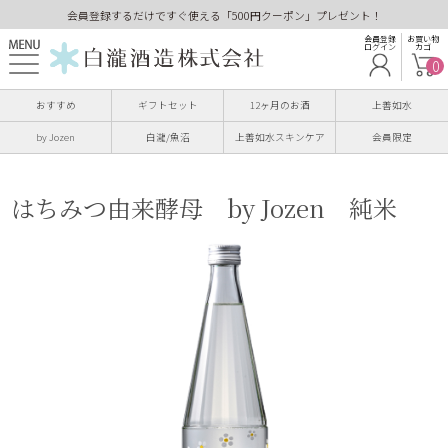
会員登録するだけですぐ使える「500円クーポン」プレゼント！
会員登録
お買い物
ログイン
カゴ
0
おすすめ
ギフトセット
12ヶ月のお酒
上善如水
by Jozen
白瀧/魚沼
上善如水スキンケア
会員限定
はちみつ由来酵母 by Jozen 純米