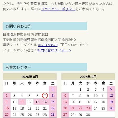
ただし、裁判所や警察機関等、公共機関からの提出要請があった場合は
例外となり ます。詳細は
プライバシーポリシー
をご参照ください。
お問い合わせ先
白瀧酒造株式会社 お客様窓口
〒949-6101新潟県南魚沼郡湯沢町大字湯沢2640
電話：フリーダイヤル
0120-858520
（平日 9:00～16:30）
フォームからの送信：
お問い合わせフォーム
営業カレンダー
2026年 8月
2026年 9月
日
月
火
水
木
金
土
日
月
火
水
木
金
土
1
5
1
2
3
4
2
8
6
12
3
4
5
6
7
7
8
9
10
11
9
11
15
13
19
10
12
13
14
14
15
16
17
18
16
22
20
21
22
23
26
17
18
19
20
21
24
25
23
29
27
24
25
26
27
28
28
29
30