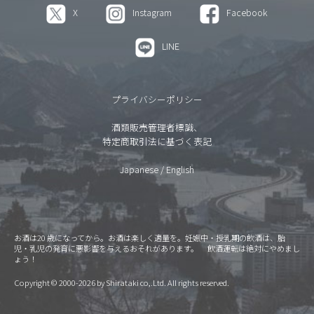
X
Instagram
Facebook
LINE
プライバシーポリシー
酒類販売管理者標識、
特定商取引法に基づく表記
Japanese
/
English
お酒は20 歳になってから。お酒は楽しく適量を。妊娠中・授乳期の飲酒は、胎
児・乳児の発育に悪影響を与えるおそれがあります。 飲酒運転は絶対にやめまし
ょう！
Copyright © 2000-2026 by Shirataki co,.Ltd. All rights reserved.