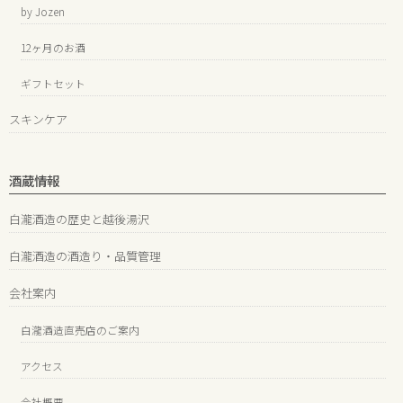
by Jozen
12ヶ月のお酒
ギフトセット
スキンケア
酒蔵情報
白瀧酒造の歴史と越後湯沢
白瀧酒造の酒造り・品質管理
会社案内
白瀧酒造直売店のご案内
アクセス
会社概要