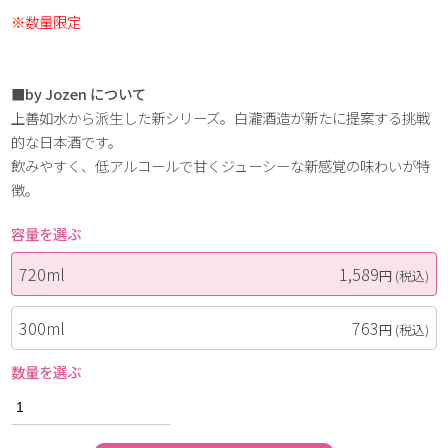
※数量限定
■by Jozen について
上善如水から派生した新シリーズ。白瀧酒造が新たに提案する挑戦
的な日本酒です。
飲みやすく、低アルコールで甘くジューシーな新感覚の味わいが特
徴。
容量を選ぶ
720ml
1,589
円
(税込)
300ml
763
円
(税込)
数量を選ぶ