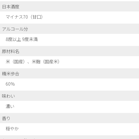
日本酒度
マイナス70（甘口）
アルコール分
8度以上 9度未満
原材料名
米（国産）、米麹（国産米）
精米歩合
60％
味わい
濃い
香り
穏やか