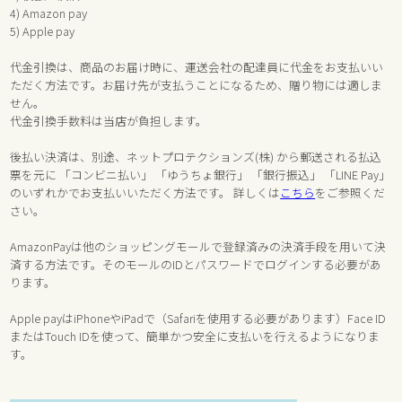
4) Amazon pay
5) Apple pay
代金引換は、商品のお届け時に、運送会社の配達員に代金をお支払いい
ただく方法です。お届け先が支払うことになるため、贈り物には適しま
せん。
代金引換手数料は当店が負担します。
後払い決済は、別途、ネットプロテクションズ(株) から郵送される払込
票を元に 「コンビニ払い」 「ゆうちょ銀行」 「銀行振込」 「LINE Pay」
のいずれかでお支払いいただく方法です。 詳しくは
こちら
をご参照くだ
さい。
AmazonPayは他のショッピングモールで登録済みの決済手段を用いて決
済する方法です。そのモールのIDとパスワードでログインする必要があ
ります。
Apple payはiPhoneやiPadで（Safariを使用する必要があります）Face ID
またはTouch IDを使って、簡単かつ安全に支払いを行えるようになりま
す。