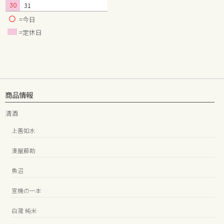
30
31
=今日
=定休日
商品情報
清酒
上善如水
湊屋藤助
魚沼
宣機の一本
白瀧 純米