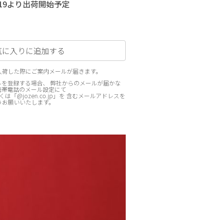
8/19より出荷開始予定
気に入りに追加する
入荷した際にご案内メールが届きます。
を登録する場合、 弊社からのメールが届かな
携帯電話のメール設定にて
p」もしくは「@jozen.co.jp」を 含むメールアドレスを
うお願いいたします。