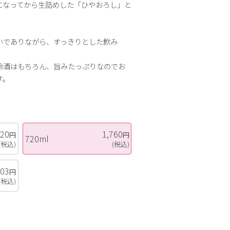
になってから生詰めした「ひやおろし」と
いでありながら、すっきりとした飲み
冷酒はもちろん、旨みたっぷりなのでお
す。
520
1,760
円
円
720ml
(税込)
(税込)
803
円
(税込)