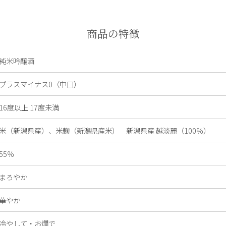
商品の特徴
純米吟醸酒
プラスマイナス0（中口）
16度以上 17度未満
米（新潟県産）、米麹（新潟県産米） 新潟県産 越淡麗（100％）
55％
まろやか
華やか
冷やして・お燗で