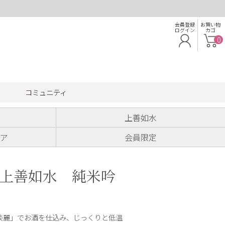
会員登録
お買い物
ログイン
カゴ
0
コミュニティ
上善如水
ア
会員限定
上善如水 純米吟
淡麗」でお酒を仕込み、じっくりと低温