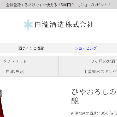
会員登録するだけですぐ使える「500円クーポン」プレゼント！
酒づくりと酒蔵
ショッピング
ギフトセット
12ヶ月のお酒
白瀧/魚沼
上善如水スキンケ
ひやおろしの
醸
新潟県産の酒造好適米「越