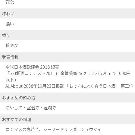
70％
味わい
濃い
香り
穏やか
受賞情報
全米日本酒歓評会 2018 銀賞
「SFJ燗酒コンテスト2011」 金賞受賞 ※クラス2 ( 720mlで1000円
以下 )
All About 2008年10月23日掲載 「おでんによく合う日本酒」 第三位
おすすめの飲み方
冷やして・室温で・温燗で
おすすめの料理
ニジマスの塩焼き、シーフードサラダ、シュウマイ