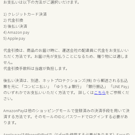
お支払いは以下の方法がご選択いだけます。
1) クレジットカード決済
2) 代金引換
3) 後払い決済
4) Amazon pay
5) Apple pay
代金引換は、商品のお届け時に、運送会社の配達員に代金をお支払いい
ただく方法です。お届け先が支払うことになるため、贈り物には適しま
せん。
代金引換手数料は当店が負担します。
後払い決済は、別途、ネットプロテクションズ(株) から郵送される払込
票を元に 「コンビニ払い」 「ゆうちょ銀行」 「銀行振込」 「LINE Pay」
のいずれかでお支払いいただく方法です。 詳しくは
こちら
をご参照くだ
さい。
AmazonPayは他のショッピングモールで登録済みの決済手段を用いて決
済する方法です。そのモールのIDとパスワードでログインする必要があ
ります。
Apple payはiPhoneやiPadで（Safariを使用する必要があります）Face ID