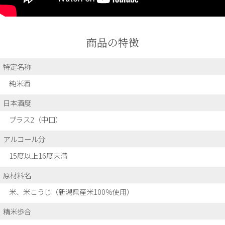
商品の特徴
特定名称
純米酒
日本酒度
プラス2（中口）
アルコール分
15度以上16度未満
原材料名
米、米こうじ（新潟県産米100％使用）
精米歩合