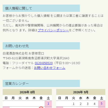
個人情報に関して
お客様からお預かりした個人情報 を公開または第三者に譲渡することは
一切ございません。
ただし、裁判所や警察機関等、公共機関からの提出要請があった場合は
例外となり ます。詳細は
プライバシーポリシー
をご参照ください。
お問い合わせ先
白瀧酒造株式会社 お客様窓口
〒949-6101新潟県南魚沼郡湯沢町大字湯沢2640
電話：フリーダイヤル
0120-858520
（平日 9:00～16:30）
フォームからの送信：
お問い合わせフォーム
営業カレンダー
2026年 8月
2026年 9月
日
月
火
水
木
金
土
日
月
火
水
木
金
土
1
5
1
2
3
4