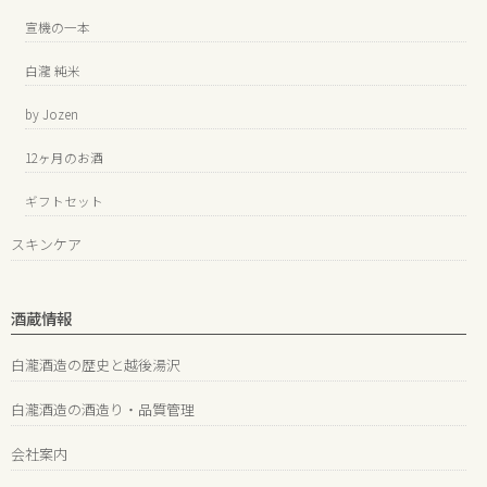
宣機の一本
白瀧 純米
by Jozen
12ヶ月のお酒
ギフトセット
スキンケア
酒蔵情報
白瀧酒造の歴史と越後湯沢
白瀧酒造の酒造り・品質管理
会社案内