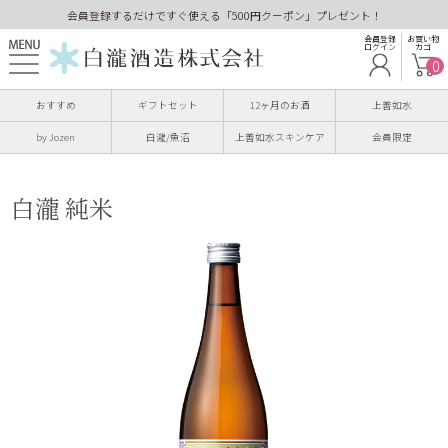
会員登録するだけですぐ使える「500円クーポン」プレゼント！
会員登録
お買い物
ログイン
カゴ
0
おすすめ
ギフトセット
12ヶ月のお酒
上善如水
by Jozen
白瀧/魚沼
上善如水スキンケア
会員限定
白瀧 純米