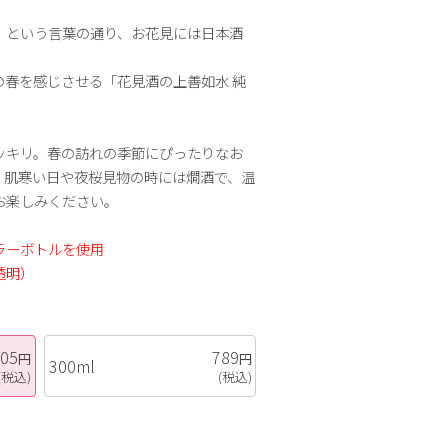
」という言葉の通り、お花見には日本酒
の春を感じさせる「花見酒の上善如水 純
。
ッキリ。春の訪れの季節にぴったりなお
、肌寒い日や夜桜見物の時には燗酒で、温
お楽しみください。
ラーボトルを使用
透明）
705
789
円
円
300ml
(税込)
(税込)