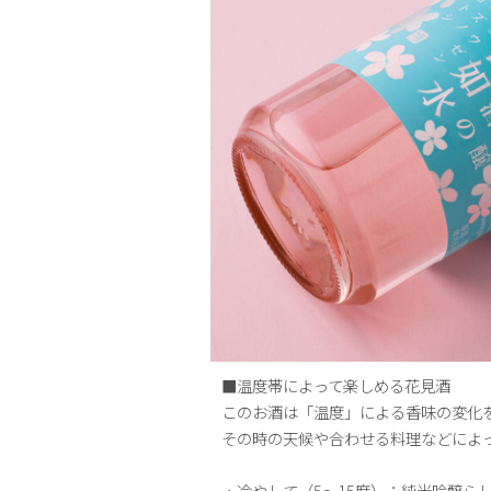
■温度帯によって楽しめる花見酒
このお酒は「温度」による香味の変化
その時の天候や合わせる料理などによ
・冷やして（5～15度）：純米吟醸ら