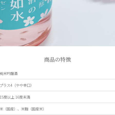
商品の特徴
純米吟醸酒
プラス4（やや辛口）
15度以上 16度未満
米（国産）、米麹（国産米）