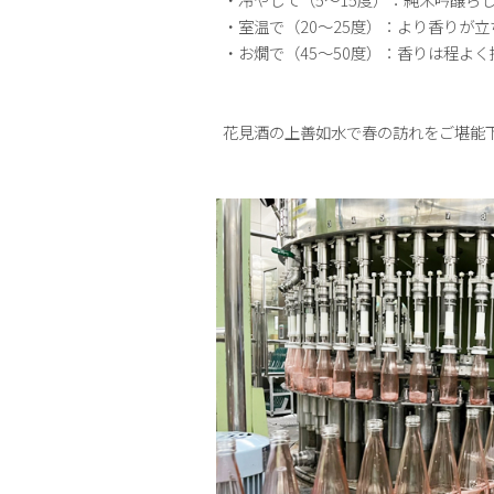
・室温で（20～25度）：より香りが
・お燗で（45～50度）：香りは程よ
花見酒の上善如水で春の訪れをご堪能