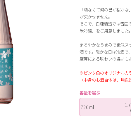
「酒なくて何の己が桜かな
が欠かせません。
そこで、白瀧酒造では雪国
米吟醸」をご用意しました
まろやかなうまみで後味ス
酒です。暖かな日は冷酒で
度帯による味わいの違いも
※ピンク色のオリジナルカ
（中身のお酒自体は、無色
容量を選ぶ
1,
720ml