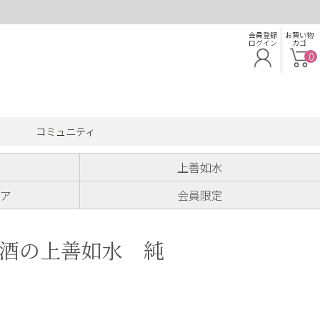
会員登録
お買い物
ログイン
カゴ
0
コミュニティ
上善如水
ア
会員限定
酒の上善如水 純