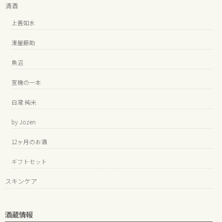
清酒
上善如水
湊屋藤助
魚沼
宣機の一本
白瀧 純米
by Jozen
12ヶ月のお酒
ギフトセット
スキンケア
酒蔵情報