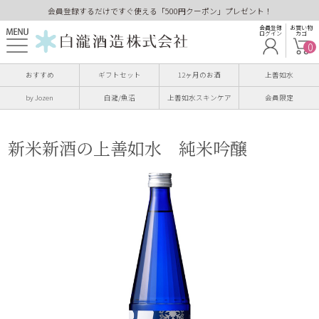
会員登録するだけですぐ使える「500円クーポン」プレゼント！
会員登録
お買い物
ログイン
カゴ
0
おすすめ
ギフトセット
12ヶ月のお酒
上善如水
by Jozen
白瀧/魚沼
上善如水スキンケア
会員限定
新米新酒の上善如水 純米吟醸