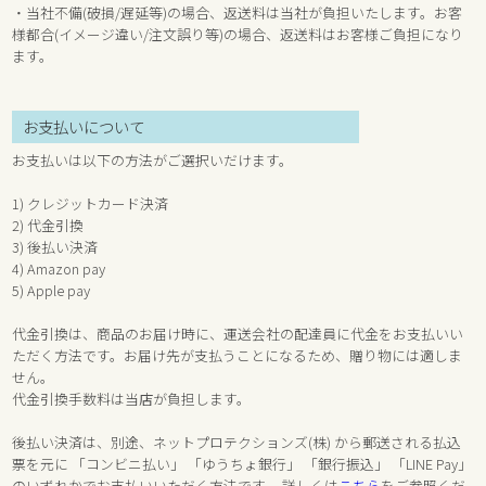
・当社不備(破損/遅延等)の場合、返送料は当社が負担いたします。お客
様都合(イメージ違い/注文誤り等)の場合、返送料はお客様ご負担になり
ます。
お支払いについて
お支払いは以下の方法がご選択いだけます。
1) クレジットカード決済
2) 代金引換
3) 後払い決済
4) Amazon pay
5) Apple pay
代金引換は、商品のお届け時に、運送会社の配達員に代金をお支払いい
ただく方法です。お届け先が支払うことになるため、贈り物には適しま
せん。
代金引換手数料は当店が負担します。
後払い決済は、別途、ネットプロテクションズ(株) から郵送される払込
票を元に 「コンビニ払い」 「ゆうちょ銀行」 「銀行振込」 「LINE Pay」
のいずれかでお支払いいただく方法です。 詳しくは
こちら
をご参照くだ