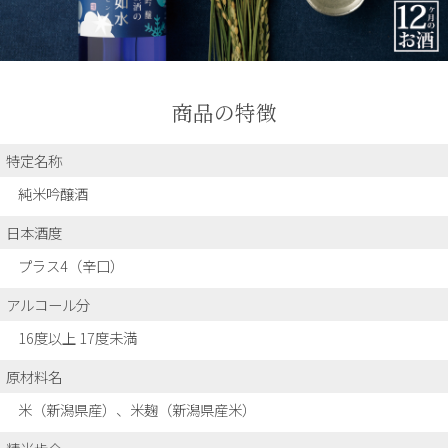
商品の特徴
特定名称
純米吟醸酒
日本酒度
プラス4（辛口）
アルコール分
16度以上 17度未満
原材料名
米（新潟県産）、米麹（新潟県産米）