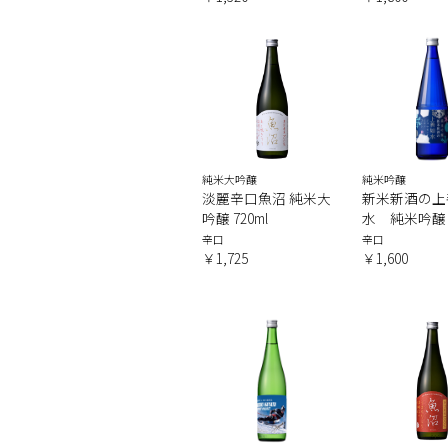
純米大吟醸
純米吟醸
淡麗辛口魚沼 純米大
新米新酒の上
吟醸 720ml
水 純米吟醸 7
辛口
辛口
￥1,725
￥1,600