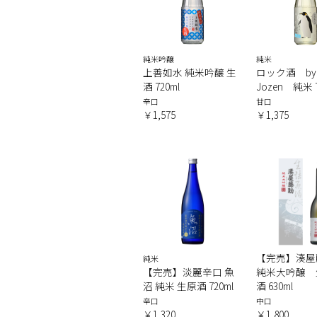
純米吟醸
純米
上善如水 純米吟醸 生
ロック酒 by
酒 720ml
Jozen 純米 7
辛口
甘口
￥1,575
￥1,375
【完売】湊
純米
【完売】淡麗辛口 魚
純米大吟醸 
沼 純米 生原酒 720ml
酒 630ml
辛口
中口
￥1,320
￥1,800