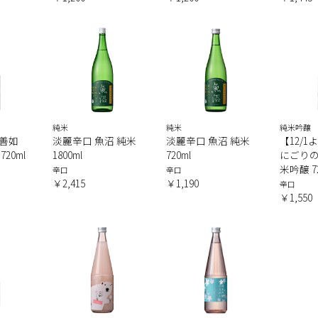
純米
純米
純米吟醸
善如
淡麗辛口 魚沼 純米
淡麗辛口 魚沼 純米
【12/
20ml
1800ml
720ml
にごりの
米吟醸 72
辛口
辛口
￥2,415
￥1,190
辛口
￥1,550