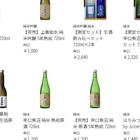
純米吟醸
純米吟醸 純米
純米
【完売】上善如水 純
【限定セット】生酒
【限定
20ml
米吟醸 5年熟成 720ml
飲み比べセット
辛口魚沼
720ml×2本
セット 7
中口
￥1,000
辛口
辛口
￥2,640
￥2,320
屋藤助
純米
純米
純米
生詰原
辛口魚沼 純米 熟成原
【完売】辛口魚沼 純
はちみ
酒 720ml
米 原酒 5年熟成 720ml
by Joz
辛口
辛口
甘口
￥1,200
￥1,200
￥1,445