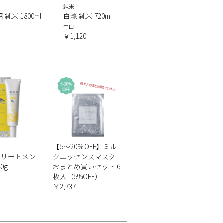
純米
 純米 1800ml
白瀧 純米 720ml
中口
￥1,120
【5～20％OFF】ミル
ア
トリートメン
クエッセンスマスク
0g
おまとめ買いセット 6
枚入（5%OFF）
￥2,737