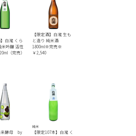
【限定酒】白瀧 生も
】白瀧 くら
と造り 純米酒
純米吟醸 活性
1800ml※完売※
20ml（完売）
￥2,540
純米
来酵母 by
【限定107本】白瀧 く