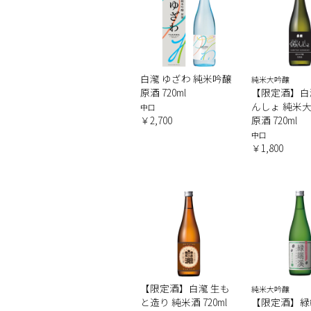
白瀧 ゆざわ 純米吟醸
純米大吟醸
原酒 720ml
【限定酒】白
んしょ 純米大
中口
￥2,700
原酒 720ml
中口
￥1,800
【限定酒】白瀧 生も
純米大吟醸
と造り 純米酒 720ml
【限定酒】緑