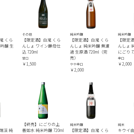
その他
純米吟醸
純米吟醸
瀧 くら
【限定酒】白瀧 くら
【限定酒】白瀧 くら
【限定酒
吟醸 生
んしょ ワイン酵母仕
んしょ 純米吟醸 無濾
んしょ 
込 720ml
過 生原酒 720ml（完
にごり 7
売）
甘口
辛口
￥1,500
￥2,000
やや辛口
￥2,000
【終売】にごりの上
純米吟醸
純米
端渓 純
善如水 純米吟醸 720ml
【限定酒】白瀧 くら
キウイ由