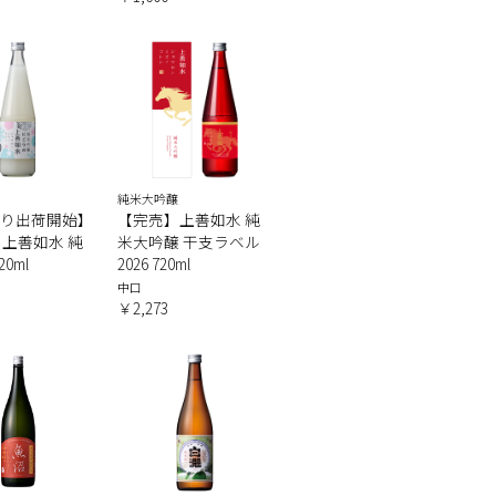
純米大吟醸
1より出荷開始】
【完売】上善如水 純
上善如水 純
米大吟醸 干支ラベル
0ml
2026 720ml
中口
￥2,273