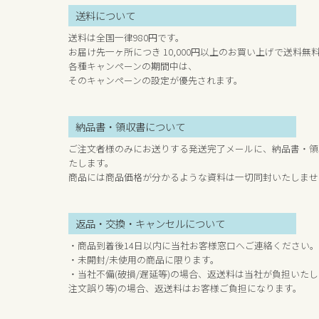
送料について
送料は全国一律980円です。
お届け先一ヶ所につき 10,000円以上のお買い上げで送料無
各種キャンペーンの期間中は、
そのキャンペーンの設定が優先されます。
納品書・領収書について
ご注文者様のみにお送りする発送完了メールに、納品書・領
たします。
商品には商品価格が分かるような資料は一切同封いたしませ
返品・交換・キャンセルについて
・商品到着後14日以内に当社お客様窓口へご連絡ください。
・未開封/未使用の商品に限ります。
・当社不備(破損/遅延等)の場合、返送料は当社が負担いたし
注文誤り等)の場合、返送料はお客様ご負担になります。