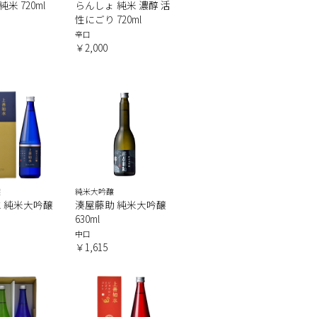
純米 720ml
らんしょ 純米 濃醇 活
性にごり 720ml
辛口
￥2,000
醸
純米大吟醸
 純米大吟醸
湊屋藤助 純米大吟醸
630ml
中口
￥1,615