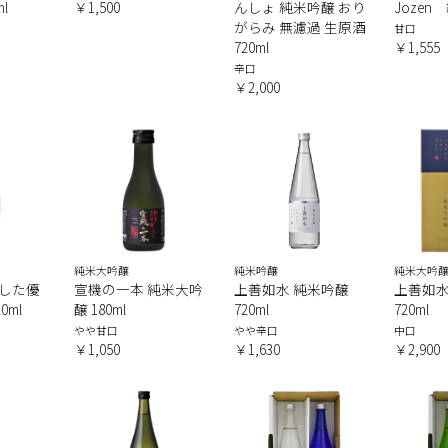
l
￥1,500
んしょ 純米吟醸 おり
Jozen 
がらみ 無濾過 生原酒
甘口
720ml
￥1,555
辛口
￥2,000
純米大吟醸
純米吟醸
純米大吟
した優
宣機の一本 純米大吟
上善如水 純米吟醸
上善如水
0ml
醸 180ml
720ml
720ml
やや甘口
やや辛口
中口
￥1,050
￥1,630
￥2,900