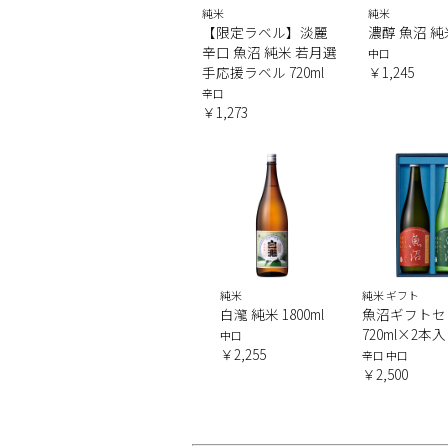
純米
純米
【限定ラベル】淡麗
濃醇 魚沼 純米
辛口 魚沼 純米 若月選
中口
手応援ラベル 720ml
￥1,245
辛口
￥1,273
純米
純米 ギフト
白瀧 純米 1800ml
魚沼ギフトセ
720ml×2本
中口
￥2,255
辛口 中口
￥2,500