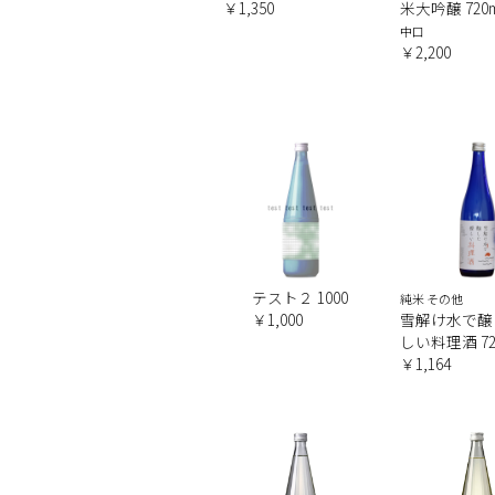
￥1,350
米大吟醸 720m
中口
￥2,200
テスト２ 1000
純米 その他
￥1,000
雪解け水で醸
しい料理酒 72
￥1,164