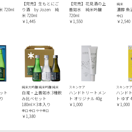
【完売】生もとにご
【完売】花見酒の上
純米
 720ml
り酒 by Jozen 純
善如水 純米吟醸
濃醇 魚沼
米 720ml
720ml
中口
￥1,445
￥1,550
￥2,540
純米大吟醸 純米吟醸 純米
スキンケア
スキンケ
ット
白瀧・上善如水 3種飲
ハンドトリートメン
ハンド
入り
み比べセット
ト オリジナル 40g
ト ゆず 4
180ml×3本入り
￥1,000
￥1,000
辛口 中口 やや辛口
￥1,380