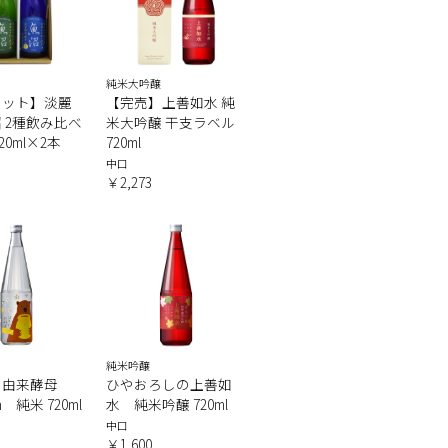
純米大吟醸
セット】淡麗
【完売】上善如水 純
 2種飲み比べ
米大吟醸 干支ラベル
20ml×2本
720ml
中口
￥2,273
純米吟醸
つ由来酵母
ひやおろしの上善如
en 純米 720ml
水 純米吟醸 720ml
中口
￥1,600